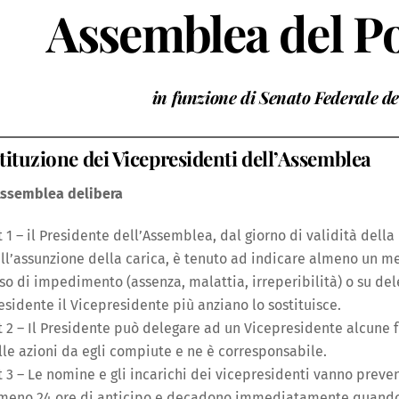
Assemblea del P
in funzione di Senato Federale 
stituzione dei Vicepresidenti dell’Assemblea
Assemblea delibera
t 1 – il Presidente dell’Assemblea, dal giorno di validità dell
ll’assunzione della carica, è tenuto ad indicare almeno un me
so di impedimento (assenza, malattia, irreperibilità) o su de
esidente il Vicepresidente più anziano lo sostituisce.
t 2 – Il Presidente può delegare ad un Vicepresidente alcune f
lle azioni da egli compiute e ne è corresponsabile.
t 3 – Le nomine e gli incarichi dei vicepresidenti vanno pre
meno 24 ore di anticipo e decadono immediatamente quando il