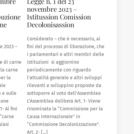
vembre
Legge n. 1 del 23
novembre 2023 –
buzione
Istitussion Comission
rne
Decolonisassion
Considerato – che è necessario, ai
e 2023 –
fini del processo di liberazione, che
i parlamentari e altri membri delle
e di carne
istituzioni si aggiornino
 la carne
periodicamente con riguardo
per la
l’attualità generale e altri sviluppi
ale
rilevanti e sviluppino proposte da
 e sulle
sottoporre al voto dell’Assemblea
ctone
L’Assemblea delibera Art. 1- Viene
- Ai fini
rinominata la “Commissione per la
 “carne
Causa Internazionale” in
siasi
“Commissione Decolonizzazione”.
Art. 2- […]