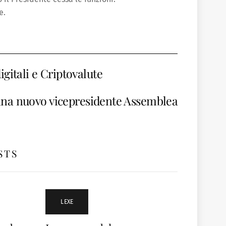
e.
gitali e Criptovalute
na nuovo vicepresidente Assemblea
STS
LEXE