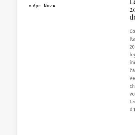
L
« Apr
Nov »
2
d
Co
It
20
le
in
l’
Ve
ch
vo
te
d’