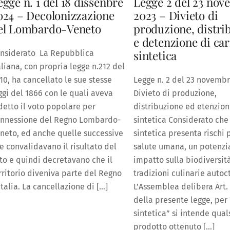
egge n. 1 del 18 dissenbre
Legge 2 del 23 no
024 – Decolonizzazione
2023 – Divieto di
el Lombardo-Veneto
produzione, distri
e detenzione di ca
sintetica
nsiderato La Repubblica
aliana, con propria legge n.212 del
10, ha cancellato le sue stesse
Legge n. 2 del 23 novembr
ggi del 1866 con le quali aveva
Divieto di produzione,
detto il voto popolare per
distribuzione ed etenzion
annessione del Regno Lombardo-
sintetica Considerato che
neto, ed anche quelle successive
sintetica presenta rischi 
e convalidavano il risultato del
salute umana, un potenzi
to e quindi decretavano che il
impatto sulla biodiversità
rritorio diveniva parte del Regno
tradizioni culinarie auto
Italia. La cancellazione di […]
L’Assemblea delibera Art. 1
della presente legge, per
sintetica” si intende qual
prodotto ottenuto […]