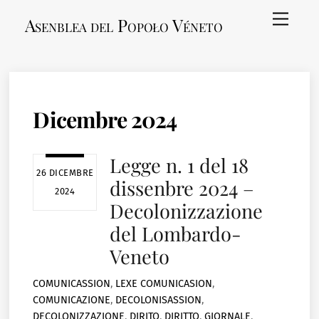
Skip
Menu
Asenblea del Popoło Véneto
to
content
Dicembre 2024
Legge n. 1 del 18
26 DICEMBRE
dissenbre 2024 –
2024
Decolonizzazione
del Lombardo-
Veneto
COMUNICASSION
,
LEXE
COMUNICASION
,
COMUNICAZIONE
,
DECOLONISASSION
,
DECOLONIZZAZIONE
,
DIRITO
,
DIRITTO
,
GIORNALE
,