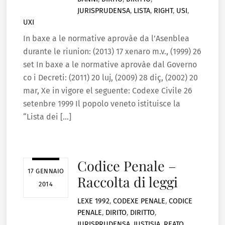
JURISPRUDENSA
,
LISTA
,
RIGHT
,
USI
,
UXI
In baxe a le normative aprovàe da l’Asenblea
durante le riunion: (2013) 17 xenaro m.v., (1999) 26
set In baxe a le normative aprovàe dal Governo
co i Decreti: (2011) 20 luj, (2009) 28 diç, (2002) 20
mar, Xe in vigore el seguente: Codexe Civile 26
setenbre 1999 Il popolo veneto istituisce la
“Lista dei […]
Codice Penale –
17 GENNAIO
Raccolta di leggi
2014
LEXE
1992
,
CODEXE PENALE
,
CODICE
PENALE
,
DIRITO
,
DIRITTO
,
JURISPRUDENSA
,
JUSTISIA
,
REATO
,