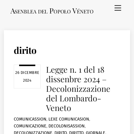
Skip
Menu
Asenblea del Popoło Véneto
to
content
dirito
Legge n. 1 del 18
26 DICEMBRE
dissenbre 2024 –
2024
Decolonizzazione
del Lombardo-
Veneto
COMUNICASSION
,
LEXE
COMUNICASION
,
COMUNICAZIONE
,
DECOLONISASSION
,
DECOLONIZZAZIONE
,
DIRITO
,
DIRITTO
,
GIORNALE
,