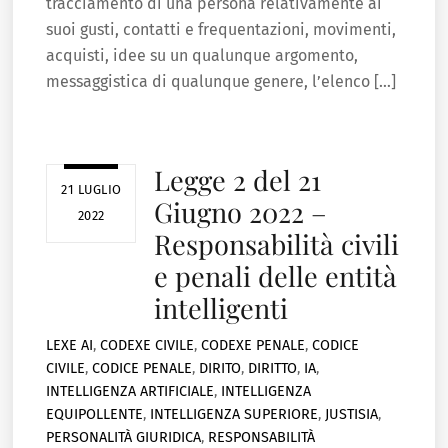
tracciamento di una persona relativamente ai
suoi gusti, contatti e frequentazioni, movimenti,
acquisti, idee su un qualunque argomento,
messaggistica di qualunque genere, l’elenco […]
Legge 2 del 21
21 LUGLIO
Giugno 2022 –
2022
Responsabilità civili
e penali delle entità
intelligenti
LEXE
AI
,
CODEXE CIVILE
,
CODEXE PENALE
,
CODICE
CIVILE
,
CODICE PENALE
,
DIRITO
,
DIRITTO
,
IA
,
INTELLIGENZA ARTIFICIALE
,
INTELLIGENZA
EQUIPOLLENTE
,
INTELLIGENZA SUPERIORE
,
JUSTISIA
,
PERSONALITÀ GIURIDICA
,
RESPONSABILITÀ