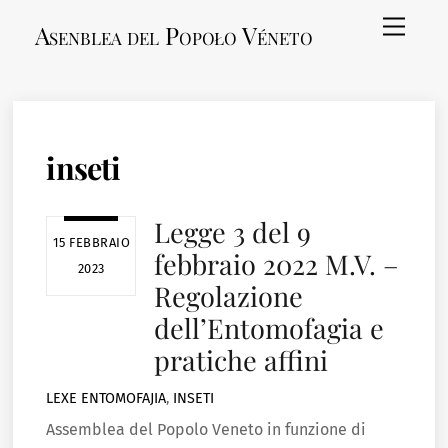
Skip
Menu
Asenblea del Popoło Véneto
to
content
inseti
Legge 3 del 9
15 FEBBRAIO
febbraio 2022 M.V. –
2023
Regolazione
dell’Entomofagia e
pratiche affini
LEXE
ENTOMOFAJIA
,
INSETI
Assemblea del Popolo Veneto in funzione di