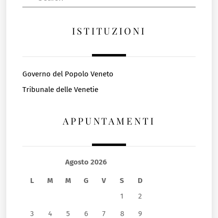
ISTITUZIONI
Governo del Popolo Veneto
Tribunale delle Venetie
APPUNTAMENTI
Agosto 2026
L
M
M
G
V
S
D
1
2
3
4
5
6
7
8
9