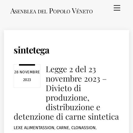
Skip
Menu
Asenblea del Popoło Véneto
to
content
sintetega
Legge 2 del 23
28 NOVEMBRE
novembre 2023 –
2023
Divieto di
produzione,
distribuzione e
detenzione di carne sintetica
LEXE
ALIMENTASSION
,
CARNE
,
CLONASSION
,