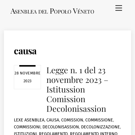
Skip
Menu
Asenblea del Popoło Véneto
to
content
causa
Legge n. 1 del 23
28 NOVEMBRE
novembre 2023 –
2023
Istitussion
Comission
Decolonisassion
LEXE
ASENBLEA
,
CAUSA
,
COMISSION
,
COMMISSIONE
,
COMMISSIONI
,
DECOLONISASSION
,
DECOLONIZZAZIONE
,
ISTITUZIONI
,
REGOLAMENTO
,
REGOLAMENTO INTERNO