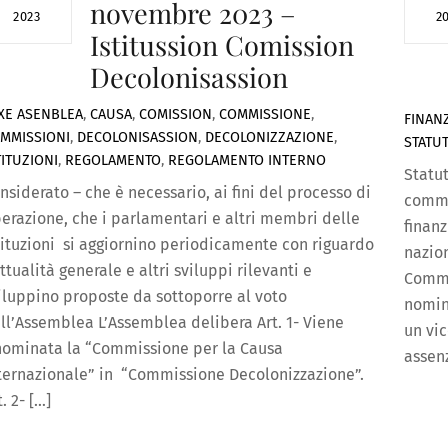
novembre 2023 –
2023
2
Istitussion Comission
Decolonisassion
XE
ASENBLEA
,
CAUSA
,
COMISSION
,
COMMISSIONE
,
FINAN
MMISSIONI
,
DECOLONISASSION
,
DECOLONIZZAZIONE
,
STATU
TITUZIONI
,
REGOLAMENTO
,
REGOLAMENTO INTERNO
Statu
nsiderato – che è necessario, ai fini del processo di
commi
berazione, che i parlamentari e altri membri delle
finan
tituzioni si aggiornino periodicamente con riguardo
nazion
attualità generale e altri sviluppi rilevanti e
Commi
iluppino proposte da sottoporre al voto
nomin
ll’Assemblea L’Assemblea delibera Art. 1- Viene
un vi
nominata la “Commissione per la Causa
assenz
ternazionale” in “Commissione Decolonizzazione”.
t. 2- […]