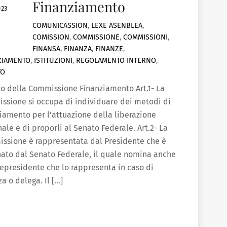
Finanziamento
023
COMUNICASSION
,
LEXE
ASENBLEA
,
COMISSION
,
COMMISSIONE
,
COMMISSIONI
,
FINANSA
,
FINANZA
,
FINANZE
,
ZIAMENTO
,
ISTITUZIONI
,
REGOLAMENTO INTERNO
,
TO
to della Commissione Finanziamento Art.1- La
ssione si occupa di individuare dei metodi di
ziamento per l’attuazione della liberazione
ale e di proporli al Senato Federale. Art.2- La
ssione è rappresentata dal Presidente che è
ato dal Senato Federale, il quale nomina anche
cepresidente che lo rappresenta in caso di
a o delega. Il […]