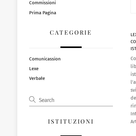
Commissioni
Prima Pagina
CATEGORIE
LE
CO
IS
Co
Comunicassion
li
Lexe
is
Verbałe
l’
sv
de
ri
In
ISTITUZIONI
Ar