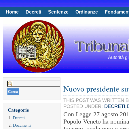
Home
Decreti
Sentenze
Ordinanze
Fondamen
Autorità g
Ricerca
Nuovo presidente su
per:
THIS POST WAS WRITTEN B
POSTED UNDER:
DECRETI
,
Categorie
Con Legge 27 agosto 201
Decreti
Popolo Veneto ha nomina
Documenti
Ioverno quale nuovo pres