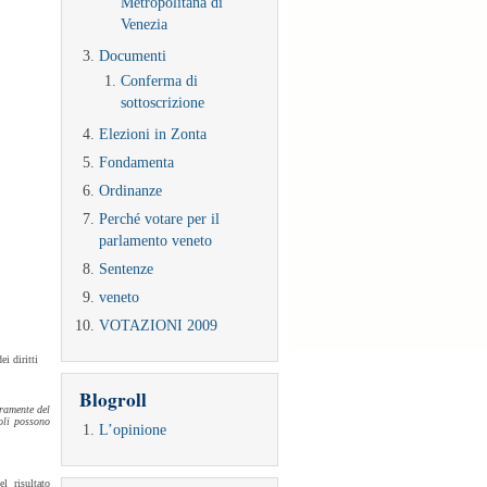
Metropolitana di
Venezia
Documenti
Conferma di
sottoscrizione
Elezioni in Zonta
Fondamenta
Ordinanze
Perché votare per il
parlamento veneto
Sentenze
veneto
VOTAZIONI 2009
ei diritti
Blogroll
ramente del
poli possono
L’opinione
l risultato