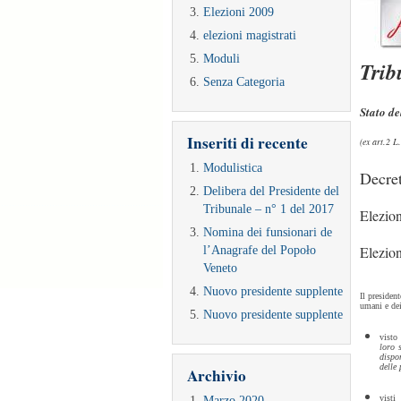
Elezioni 2009
elezioni magistrati
Moduli
Trib
Senza Categoria
Stato de
Inseriti di recente
(ex art.2 
Modulistica
Decre
Delibera del Presidente del
Tribunale – n° 1 del 2017
Elezio
Nomina dei funsionari de
l’Anagrafe del Popoło
Elezion
Veneto
Nuovo presidente supplente
Il president
umani e dei
Nuovo presidente supplente
visto 
loro 
dispo
delle 
Archivio
Marzo 2020
visti