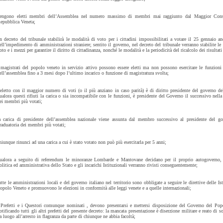
engono eletti membri dell’Assemblea nel numero massimo di membri mai raggiunto dal Maggior Consi
epubblica Veneta;
n decreto del tribunale stabilirà le modalità di voto per i cittadini impossibilitati a votare il 25 gennaio a
ell’impedimento di amministrazioni straniere; sentito il governo, nel decreto del tribunale verranno stabilite le
oto e i mezzi per garantire il diritto di cittadinanza, nonché le modalità e la periodicità del ricalcolo dei risultati 
 magistrati del popolo veneto in servizio attivo possono essere eletti ma non possono esercitare le funzion
ell’assemblea fino a 3 mesi dopo l’ultimo incarico o funzione di magistratura svolta;
’eletto con il maggior numero di voti (o il più anziano in caso parità) è di diritto presidente del governo de
ualora questi rifiuti la carica o sia incompatibile con le funzioni, è presidente del Governo il successivo nella
ei membri più votati;
a carica di presidente dell’assemblea nazionale viene assunta dal membro successivo al presidente del go
raduatoria dei membri più votati;
hiunque rinunci ad una carica a cui è stato votato non può più esercitarla per 5 anni;
ualora a seguito di referendum le minoranze Lombarde e Mantovane decidano per il proprio autogoverno, l
olitica ed amministrativa dello Stato e gli incarichi Istituzionali verranno rivisti conseguentemente;
utte le amministrazioni locali e del governo italiano nel territorio sono obbligate a seguire le direttive delle Ist
opolo Veneto e promuovono le elezioni in conformità alle leggi venete e a quelle internazionali;
 Prefetti e i Questori comunque nominati , devono presentarsi e mettersi disposizione del Governo del Pop
otificando tutti gli altri prefetti del presente decreto: la mancata presentazione è diserzione militare e reato di s
a luogo all’arresto in flagranza da parte di chiunque ne abbia facoltà;