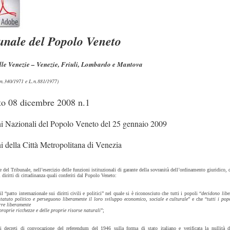
unale del Popolo Veneto
lle Venezie – Venezie, Friuli, Lombardo e Mantova
L.n.340/1971 e L.n.881/1977)
to 08 dicembre 2008 n.1
ni Nazionali del Popolo Veneto del 25 gennaio 2009
i della Città Metropolitana di Venezia
e del Tribunale, nell’esercizio delle funzioni istituzionali di garante della sovranità dell’ordinamento giuridico, d
 diritti di cittadinanza quali conferiti dal Popolo Veneto:
il “patto internazionale sui diritti civili e politici” nel quale si è riconosciuto che tutti i popoli “
decidono libe
statuto politico e perseguono liberamente il loro sviluppo economico, sociale e culturale
” e che “
tutti i po
rre liberamente
proprie ricchezze e delle proprie risorse naturali
”;
 i decreti di convocazione del referendum del 1946 sulla forma di stato italiano e verificata la nullità de