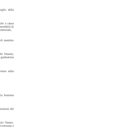
glio della
nche a causa
 modalità di
elettorali;
i di membro
lle Venezie;
 graduatoria
verno nella
a frontiera
ituzioni del
olo Veneto,
ovversione e