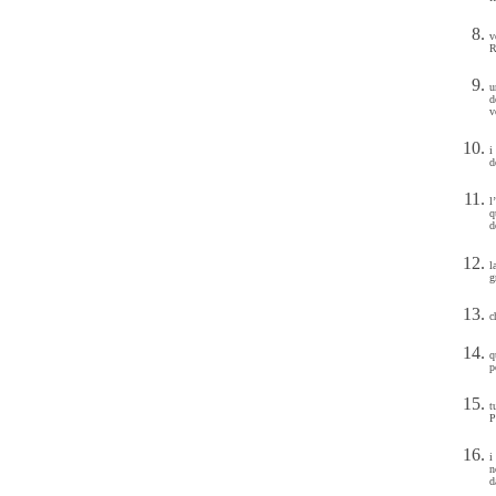
v
R
u
d
v
i
d
l
q
d
l
g
c
q
p
t
P
i
n
d