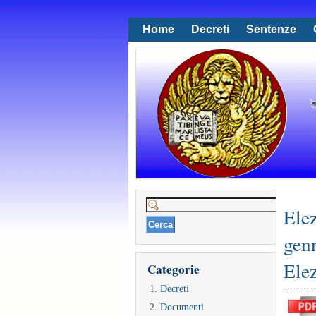
Home
Decreti
Sentenze
Ricerca
Elez
per:
gen
Elez
Categorie
Decreti
Documenti