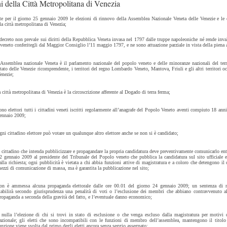
i della Città Metropolitana di Venezia
e per il giorno 25 gennaio 2009 le elezioni di rinnovo della Assemblea Nazionale Veneta delle Venezie e le 
la città metropolitana di Venezia;
 decreto non prevale sui diritti della Repubblica Veneta invasa nel 1797 dalle truppe napoleoniche né rende invali
veneto conferitegli dal Maggior Consiglio l’11 maggio 1797, e ne sono attuazione parziale in vista della piena 
’Assemblea nazionale Veneta è il parlamento nazionale del popolo veneto e delle minoranze nazionali del terr
tato delle Venezie ricomprendente, i territori del regno Lombardo Veneto, Mantova, Friuli e gli altri territori oc
enezie;
a città metropolitana di Venezia è la circoscrizione afferente al Dogado di terra ferma;
ono elettori tutti i cittadini veneti iscritti regolarmente all’anagrafe del Popolo Veneto aventi compiuto 18 anni
ennaio 2009;
gni cittadino elettore può votare un qualunque altro elettore anche se non si è candidato;
l cittadino che intenda pubblicizzare e propagandare la propria candidatura deve preventivamente comunicarlo ent
2 gennaio 2009 al presidente del Tribunale del Popolo veneto che pubblica la candidatura sul sito ufficiale 
alla richiesta; ogni pubblicità è vietata a chi abbia funzioni attive di magistratura e a coloro che detengono il 
ezzi di comunicazione di massa, ma è garantita la pubblicazione nel sito;
on è ammessa alcuna propaganda elettorale dalle ore 00.01 del giorno 24 gennaio 2009; un sentenza di m
tabilirà secondo giurisprudenza una penalità di voti o l’esclusione dei membri che abbiano contravvenuto al
ropaganda a seconda della gravità del fatto, e l’eventuale danno economico;
 nulla l’elezione di chi si trovi in stato di esclusione o che venga escluso dalla magistratura per motivi 
azionale; gli eletti che sono incompatibili con le funzioni di membro dell’assemblea, mantengono il titolo
unzione viene svolta dal primo degli eletti ancora senza seggio assegnato;