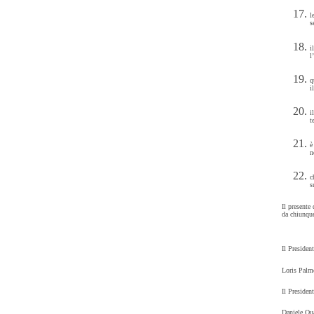
l
s
i
l
q
i
i
t
è
n
c
s
Il presente
da chiunque
Il Presiden
Loris Palm
Il Presiden
Daniele Qu