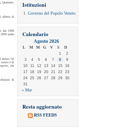
a, Quarnaro,
Istituzioni
Governo del Popolo Veneto
l difetto di
ato dal 1999
Calendario
l 2006 quale
Agosto 2026
L
M
M
G
V
S
D
1
2
 diritto “
di
3
4
5
6
7
8
9
 votare e di
10
11
12
13
14
15
16
segreto, che
17
18
19
20
21
22
23
24
25
26
27
28
29
30
elezioni di
31
« Mar
Resta aggiornato
RSS FEEDS