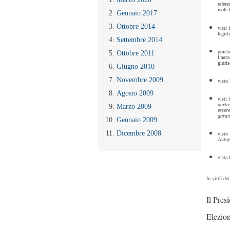
refere
isole
Gennaio 2017
Ottobre 2014
visti 
legit
Settembre 2014
poich
Ottobre 2011
l’aut
giuris
Giugno 2010
Novembre 2009
visto 
Agosto 2009
visti 
parte
Marzo 2009
esser
garan
Gennaio 2009
Dicembre 2008
visto
Autog
vista
In virtù de
Il Pres
Elezio