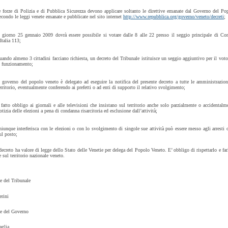
e forze di Polizia e di Pubblica Sicurezza devono applicare soltanto le direttive emanate dal Governo del P
econdo le leggi venete emanate e pubblicate nel sito internet
http://www.repubblica.org/governo/veneto/decreti
;
l giorno 25 gennaio 2009 dovrà essere possibile si votare dalle 8 alle 22 presso il seggio principale di Co
’Italia 113;
uando almeno 3 cittadini facciano richiesta, un decreto del Tribunale istituisce un seggio aggiuntivo per il voto
l funzionamento;
l governo del popolo veneto è delegato ad eseguire la notifica del presente decreto a tutte le amministrazion
erritorio, eventualmente conferendo ai prefetti o ad enti di supporto il relativo svolgimento;
 fatto obbligo ai giornali e alle televisioni che insistano sul territorio anche solo parzialmente o accidentalm
otizia delle elezioni a pena di condanna risarcitoria ed esclusione dall’attività;
hiunque interferisca con le elezioni o con lo svolgimento di singole sue attività può essere messo agli arresti 
ul posto;
 decreto ha valore di legge dello Stato delle Venetie per delega del Popolo Veneto. E’ obbligo di rispettarlo e farl
 sul territorio nazionale veneto.
te del Tribunale
erini
te del Governo
aglia