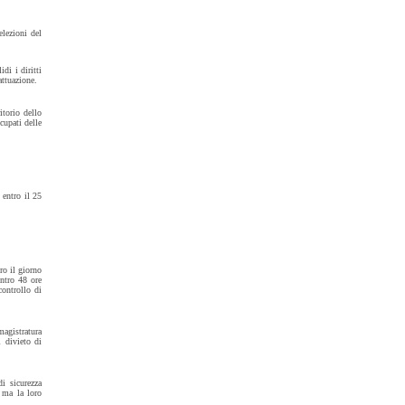
elezioni del
di i diritti
attuazione.
itorio dello
cupati delle
 entro il 25
ro il giorno
entro 48 ore
controllo di
agistratura
 divieto di
di sicurezza
 ma la loro