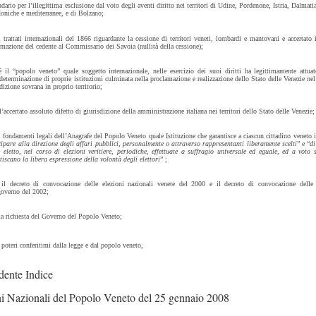
ndario per l’illegittima esclusione dal voto degli aventi diritto nei territori di Udine, Pordenone, Istria, Dalmati
 Ioniche e mediterranee, e di Bolzano;
i trattati internazionali del 1866 riguardante la cessione di territori veneti, lombardi e mantovani e accertato i
timazione del cedente al Commissario dei Savoia (nullità della cessione);
é il “popolo veneto” quale soggetto internazionale, nelle esercizio dei suoi diritti ha legittimamente attu
odeterminazione di proprie istituzioni culminata nella proclamazione e realizzazione dello Stato delle Venezie ne
dizione sovrana in proprio territorio;
l’accertato assoluto difetto di giurisdizione della amministrazione italiana nei territori dello Stato delle Venezie;
i fondamenti legali dell’Anagrafe del Popolo Veneto quale Istituzione che garantisce a ciascun cittadino veneto il
cipare alla direzione degli affari pubblici, personalmente o attraverso rappresentanti liberamente scelti
” e “
di
e eletto, nel corso di elezioni veritiere, periodiche, effettuate a suffragio universale ed eguale, ed a voto 
tiscano la libera espressione della volontà degli elettori
” ;
 il decreto di convocazione delle elezioni nazionali venete del 2000 e il decreto di convocazione delle 
overno del 2002;
 la richiesta del Governo del Popolo Veneto;
i poteri conferitimi dalla legge e dal popolo veneto,
idente Indice
ni Nazionali del Popolo Veneto del 25 gennaio 2008