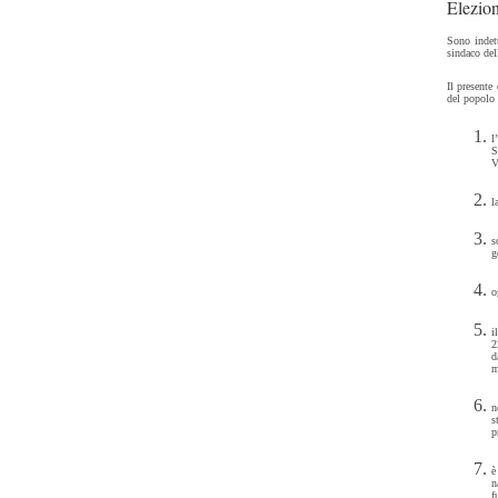
Elezion
Sono indett
sindaco del
Il presente
del popolo 
l
S
V
l
s
g
o
i
2
d
m
n
s
p
è
n
f