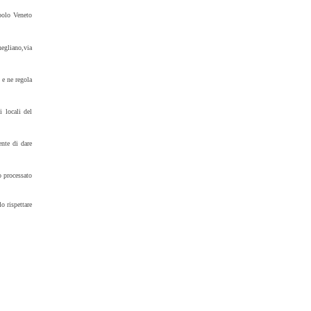
opolo Veneto
negliano,via
 e ne regola
i locali del
ente di dare
o processato
o rispettare