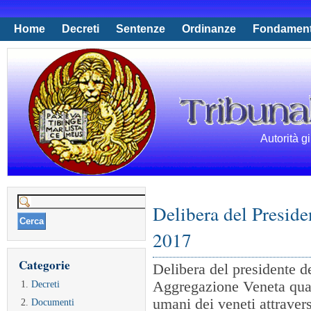
Home
Decreti
Sentenze
Ordinanze
Fondamen
Autorità g
Ricerca
Delibera del Preside
per:
2017
Categorie
Delibera del presidente de
Decreti
Aggregazione Veneta quale
umani dei veneti attravers
Documenti