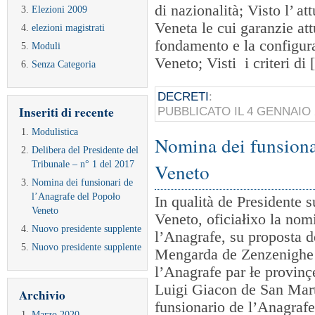
di nazionalità; Visto l’ a
Elezioni 2009
Veneta le cui garanzie at
elezioni magistrati
fondamento e la configur
Moduli
Veneto; Visti i criteri di
Senza Categoria
DECRETI
:
Inseriti di recente
PUBBLICATO IL 4 GENNAIO
Modulistica
Nomina dei funsiona
Delibera del Presidente del
Tribunale – n° 1 del 2017
Veneto
Nomina dei funsionari de
l’Anagrafe del Popoło
In qualità de Presidente 
Veneto
Veneto, oficiałixo la nom
Nuovo presidente supplente
l’Anagrafe, su proposta d
Nuovo presidente supplente
Mengarda de Zenzenighe 
l’Anagrafe par łe provinç
Luigi Giacon de San Mar
Archivio
funsionario de l’Anagraf
Marzo 2020