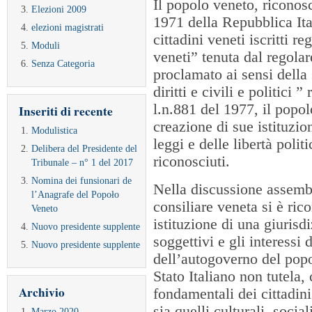
Il popolo veneto, riconosc
Elezioni 2009
1971 della Repubblica Ita
elezioni magistrati
cittadini veneti iscritti r
Moduli
veneti” tenuta dal regol
Senza Categoria
proclamato ai sensi della
diritti e civili e politici 
l.n.881 del 1977, il popol
Inseriti di recente
creazione di sue istituzio
Modulistica
leggi e delle libertà politi
Delibera del Presidente del
riconosciuti.
Tribunale – n° 1 del 2017
Nomina dei funsionari de
Nella discussione assembl
l’Anagrafe del Popoło
consiliare veneta si è ric
Veneto
istituzione di una giurisdi
Nuovo presidente supplente
soggettivi e gli interessi 
Nuovo presidente supplente
dell’autogoverno del popo
Stato Italiano non tutela, 
Archivio
fondamentali dei cittadini v
sia quelli culturali, socia
Marzo 2020