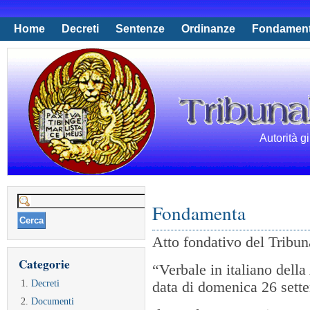
Home
Decreti
Sentenze
Ordinanze
Fondamen
Autorità g
Ricerca
Fondamenta
per:
Atto fondativo del Tribu
Categorie
“Verbale in italiano dell
Decreti
data di domenica 26 sett
Documenti