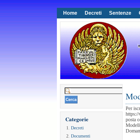
Home
Decreti
Sentenze
Ricerca
Mod
per:
Per isc
https:/
Categorie
posta o
Modello
Decreti
Domand
Documenti