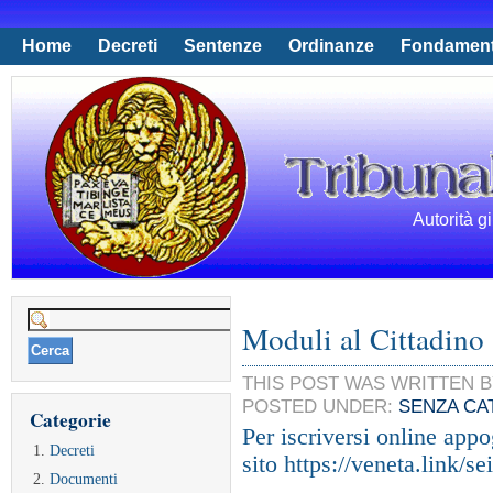
Home
Decreti
Sentenze
Ordinanze
Fondamen
Autorità g
Ricerca
Moduli al Cittadino
per:
THIS POST WAS WRITTEN B
POSTED UNDER:
SENZA CA
Categorie
Per iscriversi online app
Decreti
sito https://veneta.link/se
Documenti