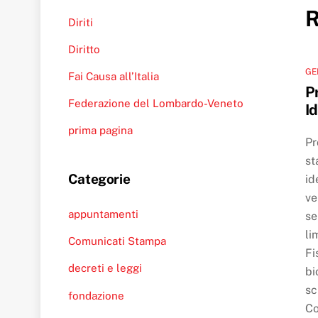
R
Diriti
Diritto
GE
Fai Causa all’Italia
P
Federazione del Lombardo-Veneto
Id
prima pagina
Pr
st
Categorie
id
ve
appuntamenti
se
li
Comunicati Stampa
Fi
decreti e leggi
bi
sc
fondazione
Co