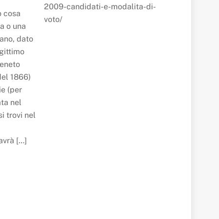
2009-candidati-e-modalita-di-
o cosa
voto/
ta o una
iano, dato
egittimo
Veneto
del 1866)
ie (per
ta nel
i trovi nel
avrà […]