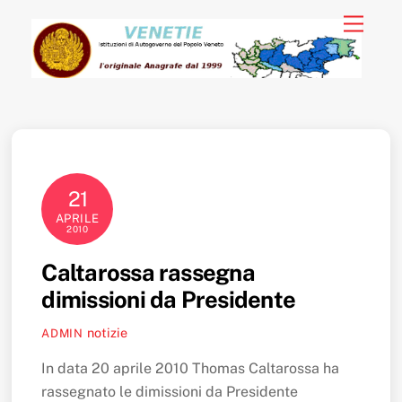
Skip
Menu
to
content
21
APRILE
2010
Caltarossa rassegna
dimissioni da Presidente
notizie
ADMIN
In data 20 aprile 2010 Thomas Caltarossa ha
rassegnato le dimissioni da Presidente