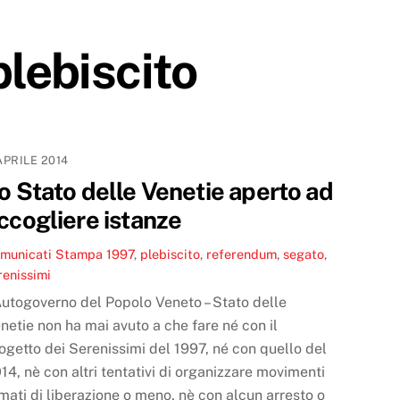
plebiscito
APRILE 2014
o Stato delle Venetie aperto ad
ccogliere istanze
municati Stampa
1997
,
plebiscito
,
referendum
,
segato
,
renissimi
Autogoverno del Popolo Veneto – Stato delle
netie non ha mai avuto a che fare né con il
ogetto dei Serenissimi del 1997, né con quello del
14, nè con altri tentativi di organizzare movimenti
mati di liberazione o meno, nè con alcun arresto o